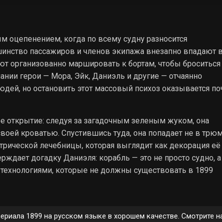
ым оцепенением, когда по всему судну разносится
инство пассажиров и членов экипажа внезапно впадают 
ают организованно маршировать к бортам, чтобы броситься
ании герои — Мора, Эйк, Даниэль и другие — отчаянно
дей, но остановить этот массовый психоз оказывается по
 открытие: следуя за загадочным зеленым жуком, она
оей кроватью. Спустившись туда, она попадает не в трюм
рической лечебницы, которая выглядит как декорация её
ждает догадку Даниэля: корабль — это не просто судно, а
 технологиями, которые не должны существовать в 1899
сериала 1899 на русском языке в хорошем качестве. Смотрите н