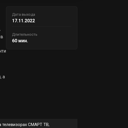
Дата выхода
17.11.2022
в
Длительность
 в
60 мин.
чти
, а
а телевизорах СМАРТ ТВ,